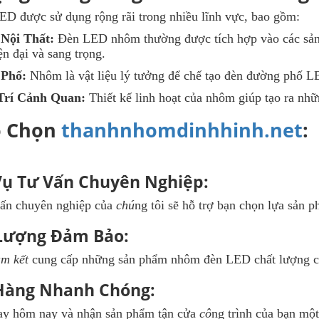
D được sử dụng rộng rãi trong nhiều lĩnh vực, bao gồm:
Nội Thất:
Đèn LED nhôm thường được tích hợp vào các sản p
ện đại và sang trọng.
Phố:
Nhôm là vật liệu lý tưởng để chế tạo đèn đường phố L
Trí Cảnh Quan:
Thiết kế linh hoạt của nhôm giúp tạo ra nhữ
o Chọn
thanhnhomdinhhinh.net
:
Vụ Tư Vấn Chuyên Nghiệp:
vấn chuyên nghiệp của
chú
ng tôi sẽ hỗ trợ bạn chọn lựa sản
Lượng Đảm Bảo:
m kết
cung cấp những sản phẩm nhôm đèn LED chất lượng c
Hàng Nhanh Chóng:
ay hôm nay và nhận sản phẩm tận cửa
cô
ng trình của bạn mộ