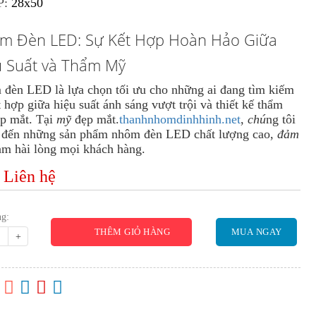
P:
28x50
m Đèn LED: Sự Kết Hợp Hoàn Hảo Giữa
u Suất và Thẩm Mỹ
đèn LED là lựa chọn tối ưu cho những ai đang tìm kiếm
t hợp giữa hiệu suất ánh sáng vượt trội và thiết kế thẩm
p mắt. Tại
mỹ
đẹp mắt.
thanhnhomdinhhinh.net
,
chú
ng tôi
đến những sản phẩm nhôm đèn LED chất lượng cao,
đảm
àm hài lòng mọi khách hàng.
:
Liên hệ
ng:
THÊM GIỎ HÀNG
MUA NGAY
+