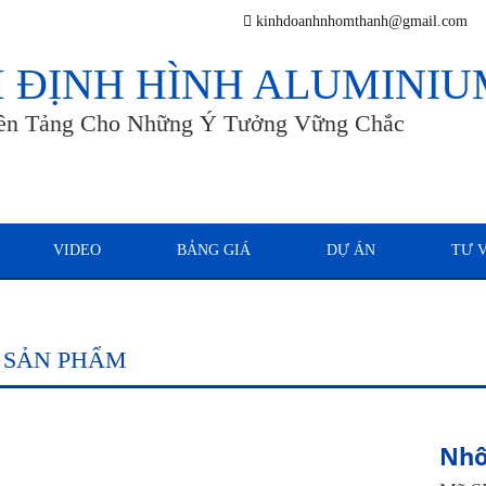
kinhdoanhnhomthanh@gmail.com
 ĐỊNH HÌNH ALUMINIU
ền Tảng Cho Những Ý Tưởng Vững Chắc
VIDEO
BẢNG GIÁ
DỰ ÁN
TƯ 
T SẢN PHẨM
Nhô