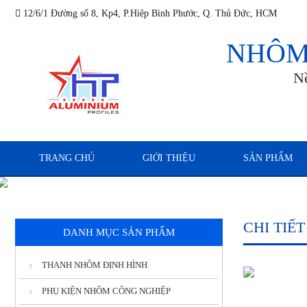
12/6/1 Đường số 8, Kp4, P.Hiệp Bình Phước, Q. Thủ Đức, HCM
NHÔM
N
TRANG CHỦ
GIỚI THIỆU
SẢN PHẨM
CHI TIẾ
DANH MỤC SẢN PHẨM
THANH NHÔM ĐỊNH HÌNH
PHỤ KIỆN NHÔM CÔNG NGHIỆP