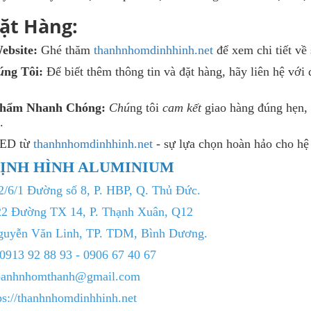
ặt Hàng:
ebsite:
Ghé thăm
thanhnhomdinhhinh.net
để xem chi tiết về
ú
ng Tôi:
Để biết thêm thông tin và đặt hàng, hãy liên hệ vớ
Phẩm Nhanh Chóng:
Chú
ng tôi
cam kết
giao hàng đúng hẹn,
.
LED từ
thanhnhomdinhhinh.net
- sự lựa chọn hoàn hảo cho hệ 
ỊNH HÌNH ALUMINIUM
12/6/1 Đường số 8, P. HBP, Q. Thủ Đức.
322 Đường TX 14, P. Thạnh Xuân, Q12
guyễn Văn Linh, TP. TDM, Bình Dương.
0913 92 88 93 - 0906 67 40 67
doanhnhomthanh@gmail.com
ps://thanhnhomdinhhinh.net