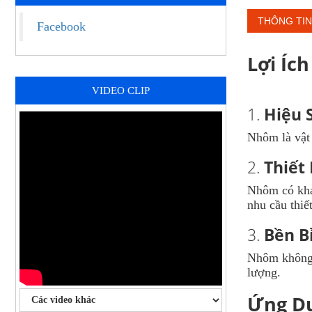
THÔNG TIN 
Facebook
Lợi Íc
VIDEO CLIP
1.
Hiệu 
Nhôm là vật 
2.
Thiết 
Nhôm có khả 
nhu cầu thiết
3.
Bền B
Nhôm không c
lượng.
Ứng D