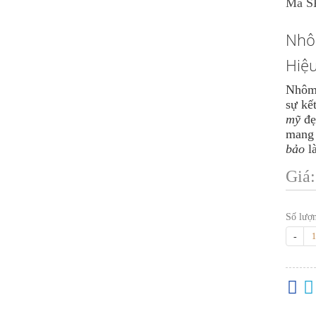
Mã S
Nhô
Hiệ
Nhôm 
sự kế
mỹ
đẹ
mang 
bảo
l
Giá
Số lượ
-