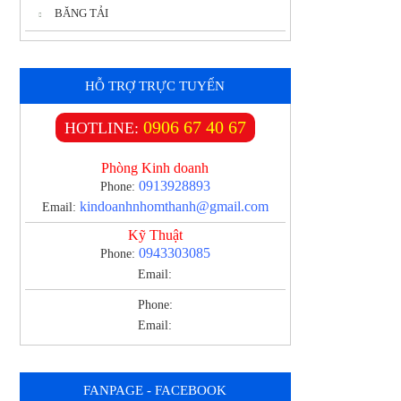
BĂNG TẢI
HỖ TRỢ TRỰC TUYẾN
0906 67 40 67
HOTLINE:
Phòng Kinh doanh
0913928893
Phone:
kindoanhnhomthanh@gmail.com
Email:
Kỹ Thuật
0943303085
Phone:
Email:
Phone:
Email:
FANPAGE - FACEBOOK