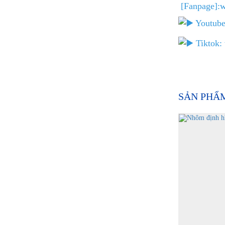
[Fanpage]:
w
Youtub
Tiktok:
SẢN PHẨ