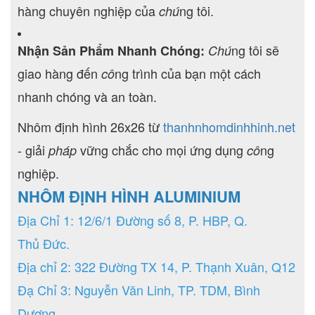
hàng chuyên nghiệp của
ng tôi.
chú
ng tôi sẽ
Nhận Sản Phẩm Nhanh Chóng:
Chú
giao hàng đến
ng trình của bạn một cách
cô
nhanh chóng và an toàn.
Nhôm định hình 26x26 từ
thanhnhomdinhhinh.net
- giải
vững chắc cho mọi ứng dụng
ng
pháp
cô
nghiệp.
NHÔM ĐỊNH HÌNH ALUMINIUM
Địa Chỉ 1: 12/6/1 Đường số 8, P. HBP, Q.
Thủ Đức.
Địa chỉ 2: 322 Đường TX 14, P. Thạnh Xuân, Q12
Đạ Chỉ 3: Nguyễn Văn Linh, TP. TDM, Bình
Dương.