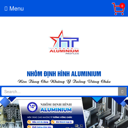
0
Menu
NHÔM ĐỊNH HÌNH ALUMINIUM
Nền Tảng Cho Những Ý Tưởng Vững Chắc