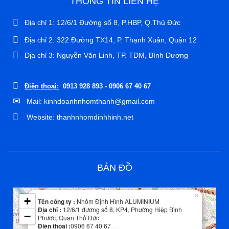
THÔNG TIN LIÊN HỆ
Địa chỉ 1: 12/6/1 Đường số 8, P.HBP, Q.Thủ Đức
Địa chỉ 2: 322 Đường TX14, P. Thạnh Xuân, Quận 12
Địa chỉ 3: Nguyễn Văn Linh, TP. TDM, Bình Dương
Điện thoại:
0913 928 893 - 0906 67 40 67
Mail: kinhdoanhnhomthanh@gmail.com
Website: thanhnhomdinhhinh.net
BẢN ĐỒ
Leaflet
| Map data ©
OpenStreetMap
contributors
×
+
Tên công ty :
Nhôm Định Hình ALUMINIUM
Địa chỉ :
12/6/1 đương số 8, KP4, Phường Hiệp Bình
−
Phước, Quận Thủ Đức
Điện thoại :
0906 67 40 67