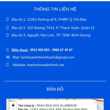
THÔNG TIN LIÊN HỆ
Địa chỉ 1: 12/6/1 Đường số 8, P.HBP, Q.Thủ Đức
Địa chỉ 2: 322 Đường TX14, P. Thạnh Xuân, Quận 12
Địa chỉ 3: Nguyễn Văn Linh, TP. TDM, Bình Dương
Điện thoại:
0913 928 893 - 0906 67 40 67
Mail: kinhdoanhnhomthanh@gmail.com
Website: thanhnhomdinhhinh.net
BẢN ĐỒ
Leaflet
| Map data ©
OpenStreetMap
contributors
×
+
Tên công ty :
Nhôm Định Hình ALUMINIUM
Địa chỉ :
12/6/1 đương số 8, KP4, Phường Hiệp Bình