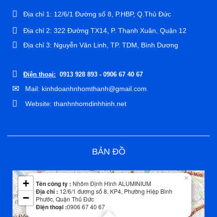
Địa chỉ 1: 12/6/1 Đường số 8, P.HBP, Q.Thủ Đức
Địa chỉ 2: 322 Đường TX14, P. Thạnh Xuân, Quận 12
Địa chỉ 3: Nguyễn Văn Linh, TP. TDM, Bình Dương
Điện thoại:
0913 928 893 - 0906 67 40 67
Mail: kinhdoanhnhomthanh@gmail.com
Website: thanhnhomdinhhinh.net
BẢN ĐỒ
Leaflet
| Map data ©
OpenStreetMap
contributors
×
+
Tên công ty :
Nhôm Định Hình ALUMINIUM
Địa chỉ :
12/6/1 đương số 8, KP4, Phường Hiệp Bình
−
Phước, Quận Thủ Đức
Điện thoại :
0906 67 40 67