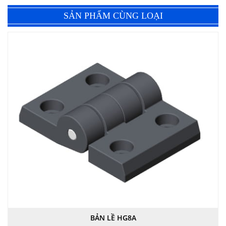
SẢN PHẨM CÙNG LOẠI
BẢN LỀ HG8A