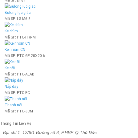
Mã SP:
DF8T
Bulong lục giác
Mã SP:
LG-M6-8
Ke chìm
Mã SP:
PTC-HRNM
Ke nhôm CN
Mã SP:
PTC-GE 20X20-6
Ke nối
Mã SP:
PTC-ALAB
Nắp đậy
Mã SP:
PTC-EC
Thanh nối
Mã SP:
PTC-JCM
Thông Tin Liên Hệ
Địa chỉ 1: 12/6/1 Đường số 8, P.HBP, Q.Thủ Đức