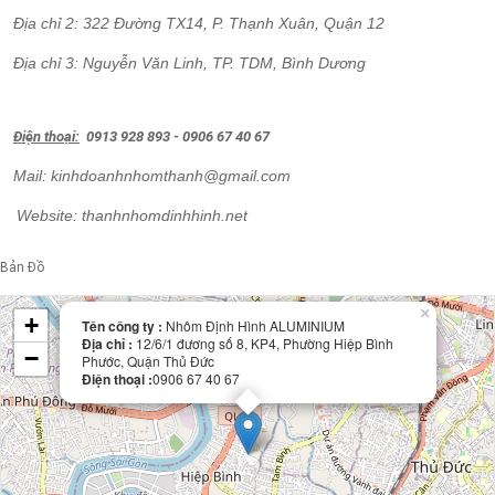
Địa chỉ 2: 322 Đường TX14, P. Thạnh Xuân, Quận 12
Địa chỉ 3: Nguyễn Văn Linh, TP. TDM, Bình Dương
Điện thoại:
0913 928 893 - 0906 67 40 67
Mail: kinhdoanhnhomthanh@gmail.com
Website: thanhnhomdinhhinh.net
Bản Đồ
Leaflet
| Map data ©
OpenStreetMap
contributors
×
+
Tên công ty :
Nhôm Định Hình ALUMINIUM
Địa chỉ :
12/6/1 đương số 8, KP4, Phường Hiệp Bình
−
Phước, Quận Thủ Đức
Điện thoại :
0906 67 40 67