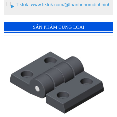
Tiktok:
www.tiktok.com/@thanhnhomdinhhinh
SẢN PHẨM CÙNG LOẠI