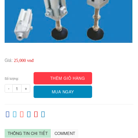
Giá:
25,000 vnđ
THÊM GIỎ HÀNG
Số lượng:
-
+
MUA NGAY
THÔNG TIN CHI TIẾT
COMMENT