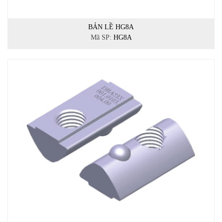
BẢN LỀ HG8A
Mã SP:
HG8A