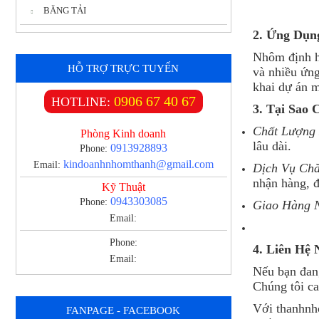
BĂNG TẢI
2. Ứng Dụn
Nhôm định h
HỖ TRỢ TRỰC TUYẾN
và nhiều ứng
khai dự án m
0906 67 40 67
HOTLINE:
3. Tại Sao
Chất Lượng
Phòng Kinh doanh
lâu dài.
0913928893
Phone:
kindoanhnhomthanh@gmail.com
Email:
Dịch Vụ Ch
nhận hàng, đ
Kỹ Thuật
0943303085
Phone:
Giao Hàng 
Email:
Phone:
4. Liên Hệ 
Email:
Nếu bạn đang
Chúng tôi ca
Với thanhnho
FANPAGE - FACEBOOK