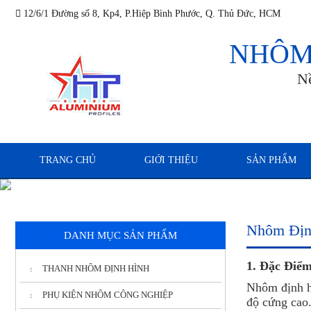
12/6/1 Đường số 8, Kp4, P.Hiệp Bình Phước, Q. Thủ Đức, HCM
NHÔM
N
TRANG CHỦ
GIỚI THIỆU
SẢN PHẨM
Nhôm Định
DANH MỤC SẢN PHẨM
1. Đặc Điể
THANH NHÔM ĐỊNH HÌNH
Nhôm định h
PHỤ KIỆN NHÔM CÔNG NGHIỆP
độ cứng cao.