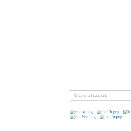
UM
ĐĂNG KÝ NHẬN TIN
Hãy để địa chỉ email của bạn để nhậ
nhất từ chúng tôi!