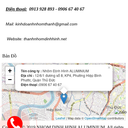
Điện thoại:
0913 928 893 - 0906 67 40 67
Mail: kinhdoanhnhomthanh@gmail.com
Website: thanhnhomdinhhinh.net
Bản Đồ
×
+
Tên công ty :
Nhôm Định Hình ALUMINIUM
Địa chỉ :
12/6/1 đương số 8, KP4, Phường Hiệp Bình
−
Phước, Quận Thủ Đức
Điện thoại :
0906 67 40 67
Leaflet
| Map data ©
OpenStreetMap
contributors
Copyright © 2019 NHOM DINH HINH ALUMINIUM. All rights