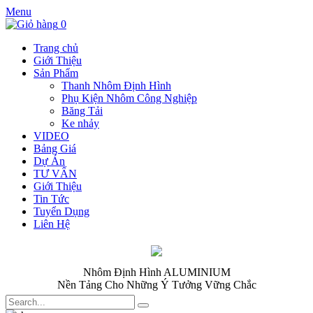
Menu
0
Trang chủ
Giới Thiệu
Sản Phẩm
Thanh Nhôm Định Hình
Phụ Kiện Nhôm Công Nghiệp
Băng Tải
Ke nhảy
VIDEO
Bảng Giá
Dự Án
TƯ VẤN
Giới Thiệu
Tin Tức
Tuyển Dụng
Liên Hệ
Nhôm Định Hình ALUMINIUM
Nền Tảng Cho Những Ý Tưởng Vững Chắc