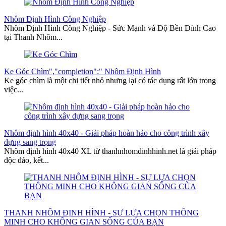
Nhôm Định Hình Công Nghiệp
Nhôm Định Hình Công Nghiệp - Sức Mạnh và Độ Bền Đỉnh Cao
tại Thanh Nhôm...
Ke Góc Chìm","completion":" Nhôm Định Hình
Ke góc chìm là một chi tiết nhỏ nhưng lại có tác dụng rất lớn trong
việc...
Nhôm định hình 40x40 - Giải pháp hoàn hảo cho công trình xây
dựng sang trọng
Nhôm định hình 40x40 XL từ thanhnhomdinhhinh.net là giải pháp
độc đáo, kết...
THANH NHÔM ĐỊNH HÌNH - SỰ LỰA CHỌN THÔNG
MINH CHO KHÔNG GIAN SỐNG CỦA BẠN